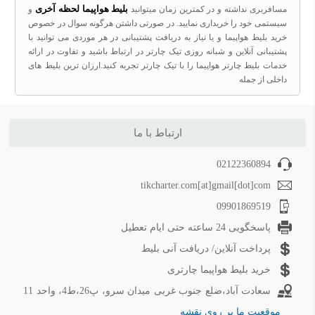
بلیط هواپیما لحظه آخری
مسافربری نداشته و در کمترین زمان میتوانید
و
سیستمی خود را خریداری نمایید. در صورتی داشتن هرگونه سوال در خصوص
خرید بلیط هواپیما و یا نیاز به دریافت پشتیبانی در هر موردی می توانید با
پشتیبانی آنلاین و شبانه روزی تیک چارتر در ارتباط باشید و تفاوت در ارائه
خدمات بلیط چارتر هواپیما را با تیک چارتر تجربه کنید.ارزان ترین بلیط های
داخلی از جمله
ارتباط با ما
02122360894
tikcharter.com[at]gmail[dot]com
09901869519
پاسخگویی 24 ساعته حتی ایام تعطیل
پرداخت آنلاین/ دریافت آنی بلیط
خرید بلیط هواپیما چارتری
سعادت آباد،ضلع جنوب غربی میدان سرو، پ26،ط4، واحد 11
موقعیت ما بر روی نقشه