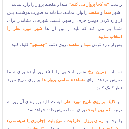
راست
“به کجا پرواز می کنید”
مبدا و مقصد پرواز را وارد نمایید.
شهر
مبدا
و
مقصد
را وارد نمایید. سامانه به صورت هوشمند پس
از وارد کردن دومین حرف از شهر، لیست شهرهای مشابه را برای
شما باز می کند که باید از بین آن ها
شهر مورد نظر را
انتخاب نمایید
.
پس از وارد کردن
مبدا
و
مقصد
، روی دکمه
“جستجو”
کلیک کنید.
سامانه
بهترین نرخ
مسیر انتخابی را تا ۱۵ روز آینده برای شما
نمایش میدهد. برای
مشاهده تمامی پرواز ها
بر روی تاریخ مورد
نظر کلیک کنید.
با
کلیک بر روی تاریخ مورد نظر،
لیست کلیه پروازهای آن روز به
ترتیب
کمترین قیمت
برای شما نمایش داده خواهد شد.
با توجه به
زمان پرواز
،
ظرفیت
،
نوع بلیط (چارتری یا سیستمی)
و
شرکت هواپیمایی
هر پرواز، بر روی دکمه
“انتخاب”
پرواز مورد