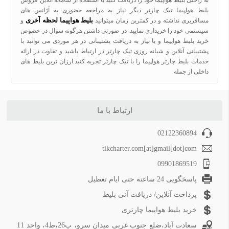
به راحتی بلیط هواپیما خود را دریافت کنید.با استفاده از سامانه آنلاین فروش
بلیط هواپیما تیک چارتر دیگر نیاز به مراجعه حضوری به آژانس های
بلیط هواپیما لحظه آخری
مسافربری نداشته و در کمترین زمان میتوانید
و
سیستمی خود را خریداری نمایید. در صورتی داشتن هرگونه سوال در خصوص
خرید بلیط هواپیما و یا نیاز به دریافت پشتیبانی در هر موردی می توانید با
پشتیبانی آنلاین و شبانه روزی تیک چارتر در ارتباط باشید و تفاوت در ارائه
خدمات بلیط چارتر هواپیما را با تیک چارتر تجربه کنید.ارزان ترین بلیط های
داخلی از جمله
ارتباط با ما
02122360894
tikcharter.com[at]gmail[dot]com
09901869519
پاسخگویی 24 ساعته حتی ایام تعطیل
پرداخت آنلاین/ دریافت آنی بلیط
خرید بلیط هواپیما چارتری
سعادت آباد،ضلع جنوب غربی میدان سرو، پ26،ط4، واحد 11