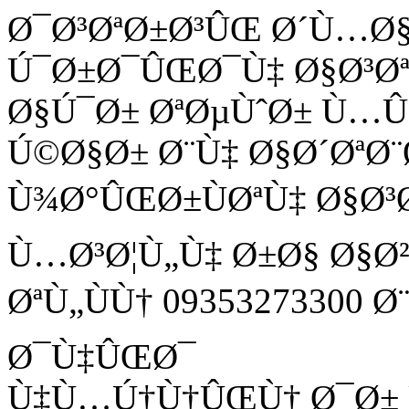
Ø¯Ø³ØªØ±Ø³ÛŒ Ø´Ù…Ø
Ú¯Ø±Ø¯ÛŒØ¯Ù‡ Ø§Ø³Ø
Ø§Ú¯Ø± ØªØµÙˆØ± Ù
Ú©Ø§Ø± Ø¨Ù‡ Ø§Ø´ØªØ¨
Ù¾Ø°ÛŒØ±ÙØªÙ‡ Ø§Ø³
Ù…Ø³Ø¦Ù„Ù‡ Ø±Ø§ Ø§Ø
ØªÙ„ÙÙ† 09353273300 
Ø¯Ù‡ÛŒØ¯
Ù‡Ù…Ú†Ù†ÛŒÙ† Ø¯Ø± Ù