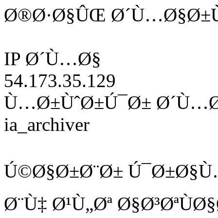
Ø®Ø·Ø§ÛŒ Ø´Ù…Ø§Ø±Ù
IP Ø´Ù…Ø§
54.173.35.129
Ù…Ø±ÙˆØ±Ú¯Ø± Ø´Ù…
ia_archiver
Ú©Ø§Ø±Ø¨Ø± Ú¯Ø±Ø§Ù
Ø¨Ù‡ Ø¹Ù„Øª Ø§Ø³ØªÙ