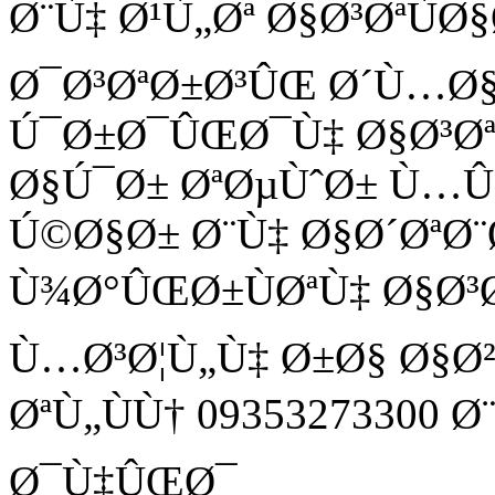
Ø¨Ù‡ Ø¹Ù„Øª Ø§Ø³ØªÙ
Ø¯Ø³ØªØ±Ø³ÛŒ Ø´Ù…Ø
Ú¯Ø±Ø¯ÛŒØ¯Ù‡ Ø§Ø³Ø
Ø§Ú¯Ø± ØªØµÙˆØ± Ù
Ú©Ø§Ø± Ø¨Ù‡ Ø§Ø´ØªØ¨
Ù¾Ø°ÛŒØ±ÙØªÙ‡ Ø§Ø³
Ù…Ø³Ø¦Ù„Ù‡ Ø±Ø§ Ø§Ø
ØªÙ„ÙÙ† 09353273300 
Ø¯Ù‡ÛŒØ¯