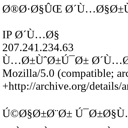
Ø®Ø·Ø§ÛŒ Ø´Ù…Ø§Ø±Ù
IP Ø´Ù…Ø§
207.241.234.63
Ù…Ø±ÙˆØ±Ú¯Ø± Ø´Ù…
Mozilla/5.0 (compatible; ar
+http://archive.org/details/
Ú©Ø§Ø±Ø¨Ø± Ú¯Ø±Ø§Ù