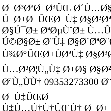
Ø¯Ø³ØªØ±Ø³ÛŒ Ø´Ù…Ø
Ú¯Ø±Ø¯ÛŒØ¯Ù‡ Ø§Ø³Ø
Ø§Ú¯Ø± ØªØµÙˆØ± Ù
Ú©Ø§Ø± Ø¨Ù‡ Ø§Ø´ØªØ¨
Ù¾Ø°ÛŒØ±ÙØªÙ‡ Ø§Ø³
Ù…Ø³Ø¦Ù„Ù‡ Ø±Ø§ Ø§Ø
ØªÙ„ÙÙ† 09353273300 
Ø¯Ù‡ÛŒØ¯
Ù‡Ù…Ú†Ù†ÛŒÙ† Ø¯Ø± Ù