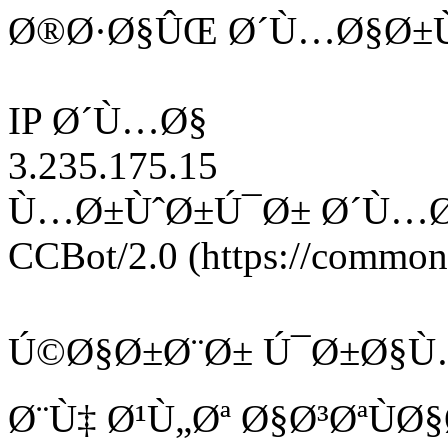
Ø®Ø·Ø§ÛŒ Ø´Ù…Ø§Ø±Ù
IP Ø´Ù…Ø§
3.235.175.15
Ù…Ø±ÙˆØ±Ú¯Ø± Ø´Ù…
CCBot/2.0 (https://commonc
Ú©Ø§Ø±Ø¨Ø± Ú¯Ø±Ø§Ù
Ø¨Ù‡ Ø¹Ù„Øª Ø§Ø³ØªÙ