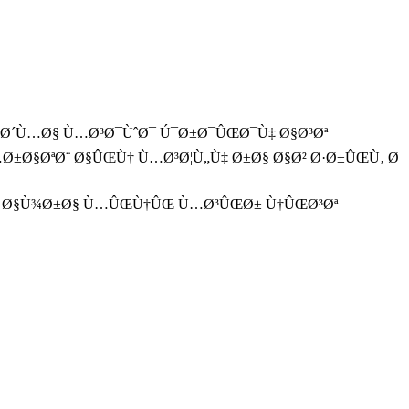
Œ Ø´Ù…Ø§ Ù…Ø³Ø¯ÙˆØ¯ Ú¯Ø±Ø¯ÛŒØ¯Ù‡ Ø§Ø³Øª
Ø±Ø§ØªØ¨ Ø§ÛŒÙ† Ù…Ø³Ø¦Ù„Ù‡ Ø±Ø§ Ø§Ø² Ø·Ø±ÛŒÙ‚ Ø
Ø± Ø§Ù¾Ø±Ø§ Ù…ÛŒÙ†ÛŒ Ù…Ø³ÛŒØ± Ù†ÛŒØ³Øª