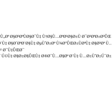
Ù„Øª Ø§Ø³ØªÙØ§Ø¯Ù‡ Ù†Ø§Ù…ØªØ¹Ø§Ø±Ù Ø¯Ø³ØªØ±Ø³Û
‡ Ø§Ø´ØªØ¨Ø§Ù‡ ØµÙˆØ±Øª Ù¾Ø°ÛŒØ±ÙØªÙ‡ Ø§Ø³Øª Ù…
Ø¹ Ø¯Ù‡ÛŒØ¯
Ø¯ Ú©Ù‡ Ø§Ø±Ø§ÛŒÙ‡ Ø®Ø¯Ù…Ø§Øª Ø¨Ù‡ Ù…Ø±ÙˆØ±Ú¯