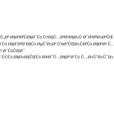
Ù„Øª Ø§Ø³ØªÙØ§Ø¯Ù‡ Ù†Ø§Ù…ØªØ¹Ø§Ø±Ù Ø¯Ø³ØªØ±Ø³Û
‡ Ø§Ø´ØªØ¨Ø§Ù‡ ØµÙˆØ±Øª Ù¾Ø°ÛŒØ±ÙØªÙ‡ Ø§Ø³Øª Ù…
Ø¹ Ø¯Ù‡ÛŒØ¯
Ø¯ Ú©Ù‡ Ø§Ø±Ø§ÛŒÙ‡ Ø®Ø¯Ù…Ø§Øª Ø¨Ù‡ Ù…Ø±ÙˆØ±Ú¯