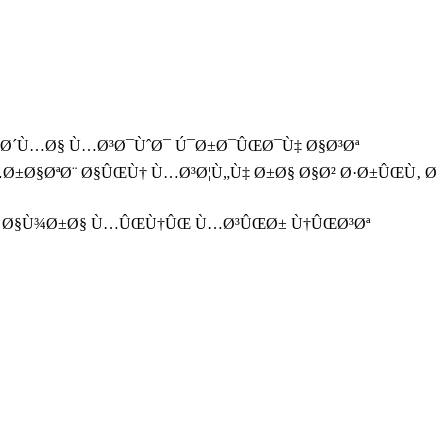
Œ Ø´Ù…Ø§ Ù…Ø³Ø¯ÙˆØ¯ Ú¯Ø±Ø¯ÛŒØ¯Ù‡ Ø§Ø³Øª
Ø±Ø§ØªØ¨ Ø§ÛŒÙ† Ù…Ø³Ø¦Ù„Ù‡ Ø±Ø§ Ø§Ø² Ø·Ø±ÛŒÙ‚ Ø
Ø± Ø§Ù¾Ø±Ø§ Ù…ÛŒÙ†ÛŒ Ù…Ø³ÛŒØ± Ù†ÛŒØ³Øª