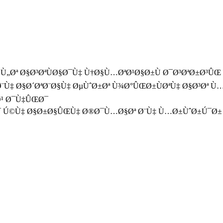
Ù„Øª Ø§Ø³ØªÙØ§Ø¯Ù‡ Ù†Ø§Ù…ØªØ¹Ø§Ø±Ù Ø¯Ø³ØªØ±Ø³Û
‡ Ø§Ø´ØªØ¨Ø§Ù‡ ØµÙˆØ±Øª Ù¾Ø°ÛŒØ±ÙØªÙ‡ Ø§Ø³Øª Ù…
Ø¹ Ø¯Ù‡ÛŒØ¯
Ø¯ Ú©Ù‡ Ø§Ø±Ø§ÛŒÙ‡ Ø®Ø¯Ù…Ø§Øª Ø¨Ù‡ Ù…Ø±ÙˆØ±Ú¯