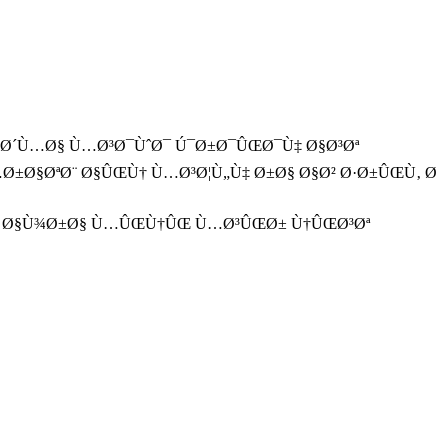
Œ Ø´Ù…Ø§ Ù…Ø³Ø¯ÙˆØ¯ Ú¯Ø±Ø¯ÛŒØ¯Ù‡ Ø§Ø³Øª
Ø±Ø§ØªØ¨ Ø§ÛŒÙ† Ù…Ø³Ø¦Ù„Ù‡ Ø±Ø§ Ø§Ø² Ø·Ø±ÛŒÙ‚ Ø
Ø± Ø§Ù¾Ø±Ø§ Ù…ÛŒÙ†ÛŒ Ù…Ø³ÛŒØ± Ù†ÛŒØ³Øª