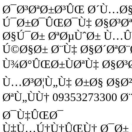
Ø¯Ø³ØªØ±Ø³ÛŒ Ø´Ù…Ø
Ú¯Ø±Ø¯ÛŒØ¯Ù‡ Ø§Ø³Ø
Ø§Ú¯Ø± ØªØµÙˆØ± Ù
Ú©Ø§Ø± Ø¨Ù‡ Ø§Ø´ØªØ¨
Ù¾Ø°ÛŒØ±ÙØªÙ‡ Ø§Ø³
Ù…Ø³Ø¦Ù„Ù‡ Ø±Ø§ Ø§Ø
ØªÙ„ÙÙ† 09353273300 
Ø¯Ù‡ÛŒØ¯
Ù‡Ù…Ú†Ù†ÛŒÙ† Ø¯Ø± Ù