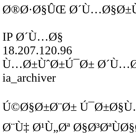
Ø®Ø·Ø§ÛŒ Ø´Ù…Ø§Ø±Ù
IP Ø´Ù…Ø§
18.207.120.96
Ù…Ø±ÙˆØ±Ú¯Ø± Ø´Ù…
ia_archiver
Ú©Ø§Ø±Ø¨Ø± Ú¯Ø±Ø§Ù
Ø¨Ù‡ Ø¹Ù„Øª Ø§Ø³ØªÙ