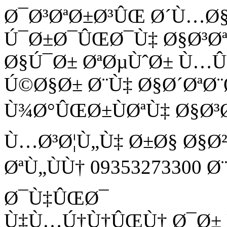
Ø¯Ø³ØªØ±Ø³ÛŒ Ø´Ù…Ø
Ú¯Ø±Ø¯ÛŒØ¯Ù‡ Ø§Ø³Ø
Ø§Ú¯Ø± ØªØµÙˆØ± Ù
Ú©Ø§Ø± Ø¨Ù‡ Ø§Ø´ØªØ¨
Ù¾Ø°ÛŒØ±ÙØªÙ‡ Ø§Ø³
Ù…Ø³Ø¦Ù„Ù‡ Ø±Ø§ Ø§Ø
ØªÙ„ÙÙ† 09353273300 
Ø¯Ù‡ÛŒØ¯
Ù‡Ù…Ú†Ù†ÛŒÙ† Ø¯Ø± Ù