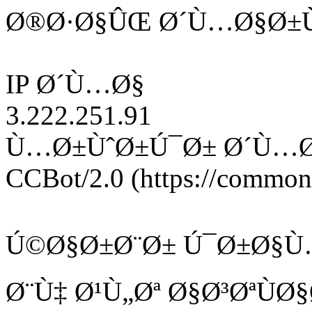
Ø®Ø·Ø§ÛŒ Ø´Ù…Ø§Ø±Ù
IP Ø´Ù…Ø§
3.222.251.91
Ù…Ø±ÙˆØ±Ú¯Ø± Ø´Ù…
CCBot/2.0 (https://commonc
Ú©Ø§Ø±Ø¨Ø± Ú¯Ø±Ø§Ù
Ø¨Ù‡ Ø¹Ù„Øª Ø§Ø³ØªÙ