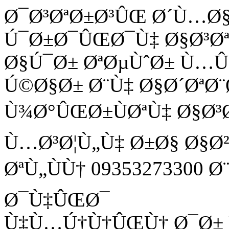
Ø¯Ø³ØªØ±Ø³ÛŒ Ø´Ù…Ø
Ú¯Ø±Ø¯ÛŒØ¯Ù‡ Ø§Ø³Ø
Ø§Ú¯Ø± ØªØµÙˆØ± Ù
Ú©Ø§Ø± Ø¨Ù‡ Ø§Ø´ØªØ¨
Ù¾Ø°ÛŒØ±ÙØªÙ‡ Ø§Ø³
Ù…Ø³Ø¦Ù„Ù‡ Ø±Ø§ Ø§Ø
ØªÙ„ÙÙ† 09353273300 
Ø¯Ù‡ÛŒØ¯
Ù‡Ù…Ú†Ù†ÛŒÙ† Ø¯Ø± Ù