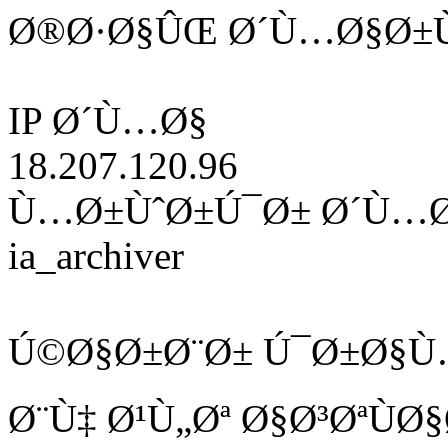
Ø®Ø·Ø§ÛŒ Ø´Ù…Ø§Ø±Ù
IP Ø´Ù…Ø§
18.207.120.96
Ù…Ø±ÙˆØ±Ú¯Ø± Ø´Ù…
ia_archiver
Ú©Ø§Ø±Ø¨Ø± Ú¯Ø±Ø§Ù
Ø¨Ù‡ Ø¹Ù„Øª Ø§Ø³ØªÙ