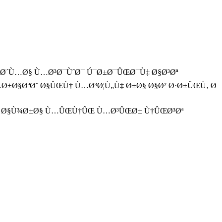
Œ Ø´Ù…Ø§ Ù…Ø³Ø¯ÙˆØ¯ Ú¯Ø±Ø¯ÛŒØ¯Ù‡ Ø§Ø³Øª
Ø±Ø§ØªØ¨ Ø§ÛŒÙ† Ù…Ø³Ø¦Ù„Ù‡ Ø±Ø§ Ø§Ø² Ø·Ø±ÛŒÙ‚ Ø
Ø± Ø§Ù¾Ø±Ø§ Ù…ÛŒÙ†ÛŒ Ù…Ø³ÛŒØ± Ù†ÛŒØ³Øª