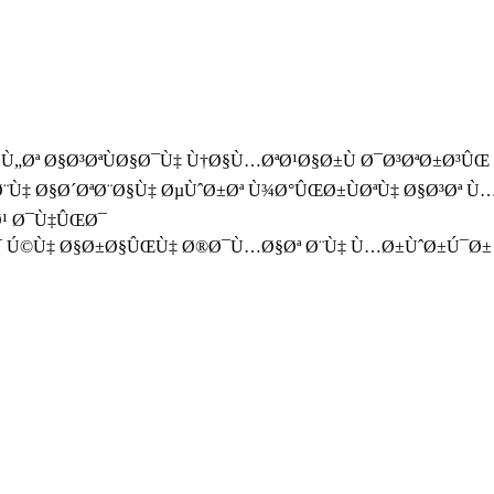
Ù„Øª Ø§Ø³ØªÙØ§Ø¯Ù‡ Ù†Ø§Ù…ØªØ¹Ø§Ø±Ù Ø¯Ø³ØªØ±Ø³Û
‡ Ø§Ø´ØªØ¨Ø§Ù‡ ØµÙˆØ±Øª Ù¾Ø°ÛŒØ±ÙØªÙ‡ Ø§Ø³Øª Ù…
Ø¹ Ø¯Ù‡ÛŒØ¯
Ø¯ Ú©Ù‡ Ø§Ø±Ø§ÛŒÙ‡ Ø®Ø¯Ù…Ø§Øª Ø¨Ù‡ Ù…Ø±ÙˆØ±Ú¯