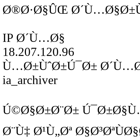
Ø®Ø·Ø§ÛŒ Ø´Ù…Ø§Ø±Ù
IP Ø´Ù…Ø§
18.207.120.96
Ù…Ø±ÙˆØ±Ú¯Ø± Ø´Ù…
ia_archiver
Ú©Ø§Ø±Ø¨Ø± Ú¯Ø±Ø§Ù
Ø¨Ù‡ Ø¹Ù„Øª Ø§Ø³ØªÙ