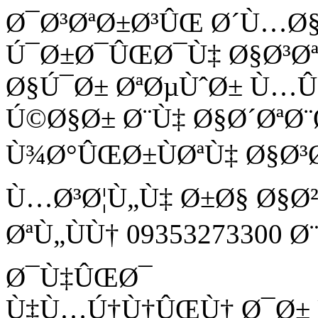
Ø¯Ø³ØªØ±Ø³ÛŒ Ø´Ù…Ø
Ú¯Ø±Ø¯ÛŒØ¯Ù‡ Ø§Ø³Ø
Ø§Ú¯Ø± ØªØµÙˆØ± Ù
Ú©Ø§Ø± Ø¨Ù‡ Ø§Ø´ØªØ¨
Ù¾Ø°ÛŒØ±ÙØªÙ‡ Ø§Ø³
Ù…Ø³Ø¦Ù„Ù‡ Ø±Ø§ Ø§Ø
ØªÙ„ÙÙ† 09353273300 
Ø¯Ù‡ÛŒØ¯
Ù‡Ù…Ú†Ù†ÛŒÙ† Ø¯Ø± Ù