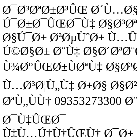
Ø¯Ø³ØªØ±Ø³ÛŒ Ø´Ù…Ø
Ú¯Ø±Ø¯ÛŒØ¯Ù‡ Ø§Ø³Ø
Ø§Ú¯Ø± ØªØµÙˆØ± Ù
Ú©Ø§Ø± Ø¨Ù‡ Ø§Ø´ØªØ¨
Ù¾Ø°ÛŒØ±ÙØªÙ‡ Ø§Ø³
Ù…Ø³Ø¦Ù„Ù‡ Ø±Ø§ Ø§Ø
ØªÙ„ÙÙ† 09353273300 
Ø¯Ù‡ÛŒØ¯
Ù‡Ù…Ú†Ù†ÛŒÙ† Ø¯Ø± Ù