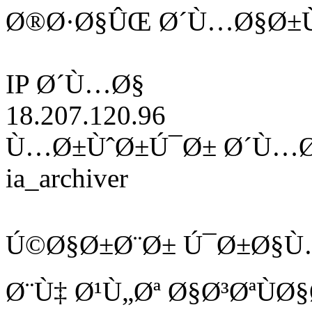
Ø®Ø·Ø§ÛŒ Ø´Ù…Ø§Ø±Ù
IP Ø´Ù…Ø§
18.207.120.96
Ù…Ø±ÙˆØ±Ú¯Ø± Ø´Ù…
ia_archiver
Ú©Ø§Ø±Ø¨Ø± Ú¯Ø±Ø§Ù
Ø¨Ù‡ Ø¹Ù„Øª Ø§Ø³ØªÙ