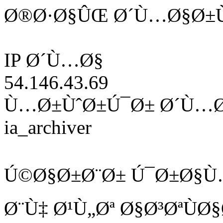
Ø®Ø·Ø§ÛŒ Ø´Ù…Ø§Ø±Ù
IP Ø´Ù…Ø§
54.146.43.69
Ù…Ø±ÙˆØ±Ú¯Ø± Ø´Ù…
ia_archiver
Ú©Ø§Ø±Ø¨Ø± Ú¯Ø±Ø§Ù
Ø¨Ù‡ Ø¹Ù„Øª Ø§Ø³ØªÙ