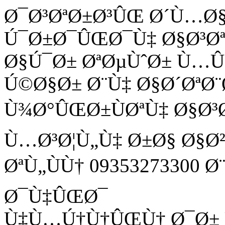
Ø¯Ø³ØªØ±Ø³ÛŒ Ø´Ù…Ø
Ú¯Ø±Ø¯ÛŒØ¯Ù‡ Ø§Ø³Ø
Ø§Ú¯Ø± ØªØµÙˆØ± Ù
Ú©Ø§Ø± Ø¨Ù‡ Ø§Ø´ØªØ¨
Ù¾Ø°ÛŒØ±ÙØªÙ‡ Ø§Ø³
Ù…Ø³Ø¦Ù„Ù‡ Ø±Ø§ Ø§Ø
ØªÙ„ÙÙ† 09353273300 
Ø¯Ù‡ÛŒØ¯
Ù‡Ù…Ú†Ù†ÛŒÙ† Ø¯Ø± Ù