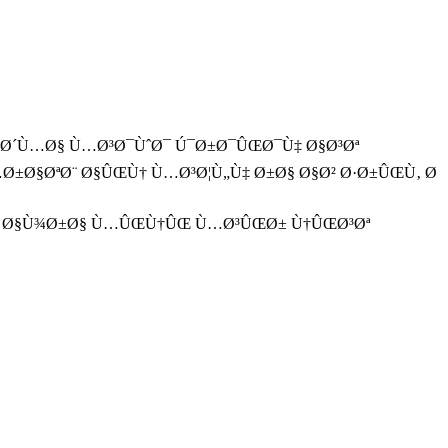
Œ Ø´Ù…Ø§ Ù…Ø³Ø¯ÙˆØ¯ Ú¯Ø±Ø¯ÛŒØ¯Ù‡ Ø§Ø³Øª
Ø±Ø§ØªØ¨ Ø§ÛŒÙ† Ù…Ø³Ø¦Ù„Ù‡ Ø±Ø§ Ø§Ø² Ø·Ø±ÛŒÙ‚ Ø
Ø± Ø§Ù¾Ø±Ø§ Ù…ÛŒÙ†ÛŒ Ù…Ø³ÛŒØ± Ù†ÛŒØ³Øª