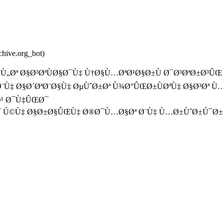
rchive.org_bot)
Ù„Øª Ø§Ø³ØªÙØ§Ø¯Ù‡ Ù†Ø§Ù…ØªØ¹Ø§Ø±Ù Ø¯Ø³ØªØ±Ø³Û
‡ Ø§Ø´ØªØ¨Ø§Ù‡ ØµÙˆØ±Øª Ù¾Ø°ÛŒØ±ÙØªÙ‡ Ø§Ø³Øª Ù…
Ø¹ Ø¯Ù‡ÛŒØ¯
Ø¯ Ú©Ù‡ Ø§Ø±Ø§ÛŒÙ‡ Ø®Ø¯Ù…Ø§Øª Ø¨Ù‡ Ù…Ø±ÙˆØ±Ú¯