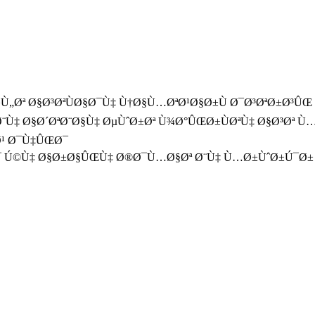
Ù„Øª Ø§Ø³ØªÙØ§Ø¯Ù‡ Ù†Ø§Ù…ØªØ¹Ø§Ø±Ù Ø¯Ø³ØªØ±Ø³Û
‡ Ø§Ø´ØªØ¨Ø§Ù‡ ØµÙˆØ±Øª Ù¾Ø°ÛŒØ±ÙØªÙ‡ Ø§Ø³Øª Ù…
Ø¹ Ø¯Ù‡ÛŒØ¯
Ø¯ Ú©Ù‡ Ø§Ø±Ø§ÛŒÙ‡ Ø®Ø¯Ù…Ø§Øª Ø¨Ù‡ Ù…Ø±ÙˆØ±Ú¯