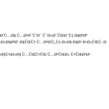
Œ Ø´Ù…Ø§ Ù…Ø³Ø¯ÙˆØ¯ Ú¯Ø±Ø¯ÛŒØ¯Ù‡ Ø§Ø³Øª
Ø±Ø§ØªØ¨ Ø§ÛŒÙ† Ù…Ø³Ø¦Ù„Ù‡ Ø±Ø§ Ø§Ø² Ø·Ø±ÛŒÙ‚ Ø
Ø± Ø§Ù¾Ø±Ø§ Ù…ÛŒÙ†ÛŒ Ù…Ø³ÛŒØ± Ù†ÛŒØ³Øª