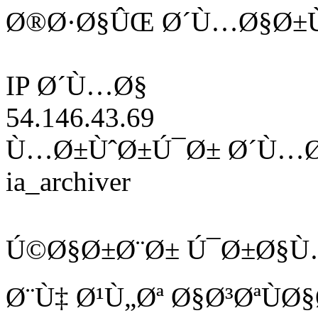
Ø®Ø·Ø§ÛŒ Ø´Ù…Ø§Ø±Ù
IP Ø´Ù…Ø§
54.146.43.69
Ù…Ø±ÙˆØ±Ú¯Ø± Ø´Ù…
ia_archiver
Ú©Ø§Ø±Ø¨Ø± Ú¯Ø±Ø§Ù
Ø¨Ù‡ Ø¹Ù„Øª Ø§Ø³ØªÙ