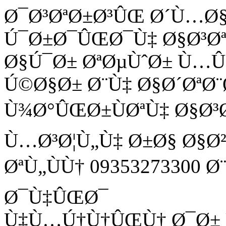
Ø¯Ø³ØªØ±Ø³ÛŒ Ø´Ù…Ø
Ú¯Ø±Ø¯ÛŒØ¯Ù‡ Ø§Ø³Ø
Ø§Ú¯Ø± ØªØµÙˆØ± Ù
Ú©Ø§Ø± Ø¨Ù‡ Ø§Ø´ØªØ¨
Ù¾Ø°ÛŒØ±ÙØªÙ‡ Ø§Ø³
Ù…Ø³Ø¦Ù„Ù‡ Ø±Ø§ Ø§Ø
ØªÙ„ÙÙ† 09353273300 
Ø¯Ù‡ÛŒØ¯
Ù‡Ù…Ú†Ù†ÛŒÙ† Ø¯Ø± Ù