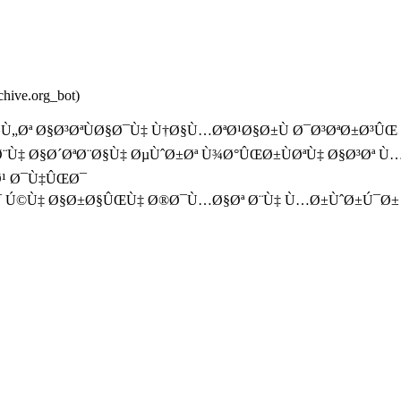
rchive.org_bot)
Ù„Øª Ø§Ø³ØªÙØ§Ø¯Ù‡ Ù†Ø§Ù…ØªØ¹Ø§Ø±Ù Ø¯Ø³ØªØ±Ø³Û
‡ Ø§Ø´ØªØ¨Ø§Ù‡ ØµÙˆØ±Øª Ù¾Ø°ÛŒØ±ÙØªÙ‡ Ø§Ø³Øª Ù…
Ø¹ Ø¯Ù‡ÛŒØ¯
Ø¯ Ú©Ù‡ Ø§Ø±Ø§ÛŒÙ‡ Ø®Ø¯Ù…Ø§Øª Ø¨Ù‡ Ù…Ø±ÙˆØ±Ú¯