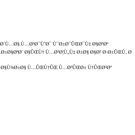
Œ Ø´Ù…Ø§ Ù…Ø³Ø¯ÙˆØ¯ Ú¯Ø±Ø¯ÛŒØ¯Ù‡ Ø§Ø³Øª
Ø±Ø§ØªØ¨ Ø§ÛŒÙ† Ù…Ø³Ø¦Ù„Ù‡ Ø±Ø§ Ø§Ø² Ø·Ø±ÛŒÙ‚ Ø
Ø± Ø§Ù¾Ø±Ø§ Ù…ÛŒÙ†ÛŒ Ù…Ø³ÛŒØ± Ù†ÛŒØ³Øª