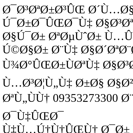
Ø¯Ø³ØªØ±Ø³ÛŒ Ø´Ù…Ø
Ú¯Ø±Ø¯ÛŒØ¯Ù‡ Ø§Ø³Ø
Ø§Ú¯Ø± ØªØµÙˆØ± Ù
Ú©Ø§Ø± Ø¨Ù‡ Ø§Ø´ØªØ¨
Ù¾Ø°ÛŒØ±ÙØªÙ‡ Ø§Ø³
Ù…Ø³Ø¦Ù„Ù‡ Ø±Ø§ Ø§Ø
ØªÙ„ÙÙ† 09353273300 
Ø¯Ù‡ÛŒØ¯
Ù‡Ù…Ú†Ù†ÛŒÙ† Ø¯Ø± Ù