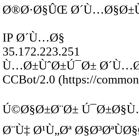
Ø®Ø·Ø§ÛŒ Ø´Ù…Ø§Ø±Ù
IP Ø´Ù…Ø§
35.172.223.251
Ù…Ø±ÙˆØ±Ú¯Ø± Ø´Ù…
CCBot/2.0 (https://commonc
Ú©Ø§Ø±Ø¨Ø± Ú¯Ø±Ø§Ù
Ø¨Ù‡ Ø¹Ù„Øª Ø§Ø³ØªÙ