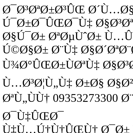
Ø¯Ø³ØªØ±Ø³ÛŒ Ø´Ù…Ø
Ú¯Ø±Ø¯ÛŒØ¯Ù‡ Ø§Ø³Ø
Ø§Ú¯Ø± ØªØµÙˆØ± Ù
Ú©Ø§Ø± Ø¨Ù‡ Ø§Ø´ØªØ¨
Ù¾Ø°ÛŒØ±ÙØªÙ‡ Ø§Ø³
Ù…Ø³Ø¦Ù„Ù‡ Ø±Ø§ Ø§Ø
ØªÙ„ÙÙ† 09353273300 
Ø¯Ù‡ÛŒØ¯
Ù‡Ù…Ú†Ù†ÛŒÙ† Ø¯Ø± Ù