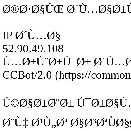
Ø®Ø·Ø§ÛŒ Ø´Ù…Ø§Ø±Ù
IP Ø´Ù…Ø§
52.90.49.108
Ù…Ø±ÙˆØ±Ú¯Ø± Ø´Ù…
CCBot/2.0 (https://commonc
Ú©Ø§Ø±Ø¨Ø± Ú¯Ø±Ø§Ù
Ø¨Ù‡ Ø¹Ù„Øª Ø§Ø³ØªÙ