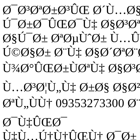
Ø¯Ø³ØªØ±Ø³ÛŒ Ø´Ù…Ø
Ú¯Ø±Ø¯ÛŒØ¯Ù‡ Ø§Ø³Ø
Ø§Ú¯Ø± ØªØµÙˆØ± Ù
Ú©Ø§Ø± Ø¨Ù‡ Ø§Ø´ØªØ¨
Ù¾Ø°ÛŒØ±ÙØªÙ‡ Ø§Ø³
Ù…Ø³Ø¦Ù„Ù‡ Ø±Ø§ Ø§Ø
ØªÙ„ÙÙ† 09353273300 
Ø¯Ù‡ÛŒØ¯
Ù‡Ù…Ú†Ù†ÛŒÙ† Ø¯Ø± Ù