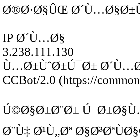
Ø®Ø·Ø§ÛŒ Ø´Ù…Ø§Ø±Ù
IP Ø´Ù…Ø§
3.238.111.130
Ù…Ø±ÙˆØ±Ú¯Ø± Ø´Ù…
CCBot/2.0 (https://commonc
Ú©Ø§Ø±Ø¨Ø± Ú¯Ø±Ø§Ù
Ø¨Ù‡ Ø¹Ù„Øª Ø§Ø³ØªÙ