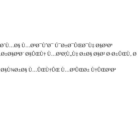
Œ Ø´Ù…Ø§ Ù…Ø³Ø¯ÙˆØ¯ Ú¯Ø±Ø¯ÛŒØ¯Ù‡ Ø§Ø³Øª
Ø±Ø§ØªØ¨ Ø§ÛŒÙ† Ù…Ø³Ø¦Ù„Ù‡ Ø±Ø§ Ø§Ø² Ø·Ø±ÛŒÙ‚ Ø
Ø± Ø§Ù¾Ø±Ø§ Ù…ÛŒÙ†ÛŒ Ù…Ø³ÛŒØ± Ù†ÛŒØ³Øª