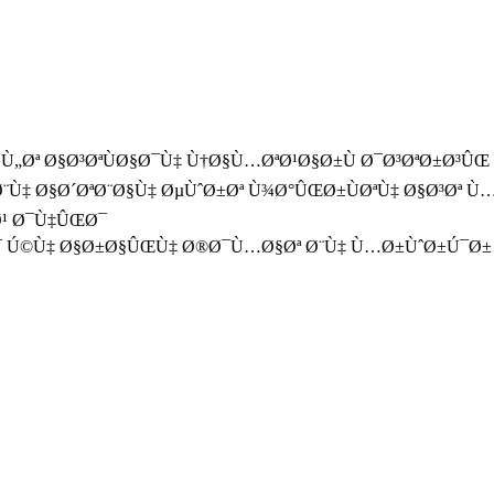
Ù„Øª Ø§Ø³ØªÙØ§Ø¯Ù‡ Ù†Ø§Ù…ØªØ¹Ø§Ø±Ù Ø¯Ø³ØªØ±Ø³Û
‡ Ø§Ø´ØªØ¨Ø§Ù‡ ØµÙˆØ±Øª Ù¾Ø°ÛŒØ±ÙØªÙ‡ Ø§Ø³Øª Ù…
Ø¹ Ø¯Ù‡ÛŒØ¯
Ø¯ Ú©Ù‡ Ø§Ø±Ø§ÛŒÙ‡ Ø®Ø¯Ù…Ø§Øª Ø¨Ù‡ Ù…Ø±ÙˆØ±Ú¯