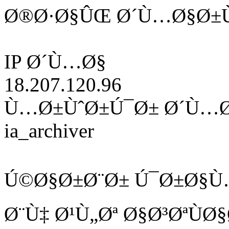
Ø®Ø·Ø§ÛŒ Ø´Ù…Ø§Ø±Ù
IP Ø´Ù…Ø§
18.207.120.96
Ù…Ø±ÙˆØ±Ú¯Ø± Ø´Ù…
ia_archiver
Ú©Ø§Ø±Ø¨Ø± Ú¯Ø±Ø§Ù
Ø¨Ù‡ Ø¹Ù„Øª Ø§Ø³ØªÙ