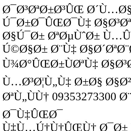
Ø¯Ø³ØªØ±Ø³ÛŒ Ø´Ù…Ø
Ú¯Ø±Ø¯ÛŒØ¯Ù‡ Ø§Ø³Ø
Ø§Ú¯Ø± ØªØµÙˆØ± Ù
Ú©Ø§Ø± Ø¨Ù‡ Ø§Ø´ØªØ¨
Ù¾Ø°ÛŒØ±ÙØªÙ‡ Ø§Ø³
Ù…Ø³Ø¦Ù„Ù‡ Ø±Ø§ Ø§Ø
ØªÙ„ÙÙ† 09353273300 
Ø¯Ù‡ÛŒØ¯
Ù‡Ù…Ú†Ù†ÛŒÙ† Ø¯Ø± Ù