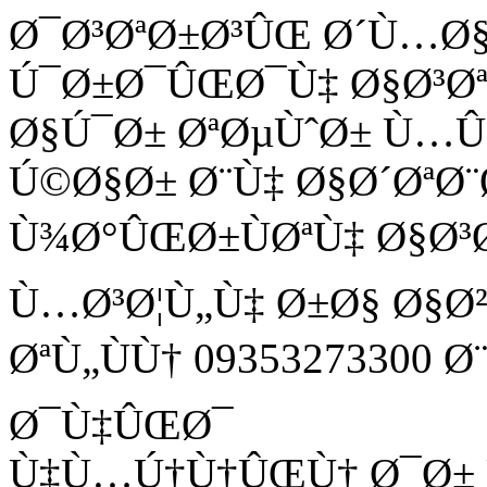
Ø¯Ø³ØªØ±Ø³ÛŒ Ø´Ù…Ø
Ú¯Ø±Ø¯ÛŒØ¯Ù‡ Ø§Ø³Ø
Ø§Ú¯Ø± ØªØµÙˆØ± Ù
Ú©Ø§Ø± Ø¨Ù‡ Ø§Ø´ØªØ¨
Ù¾Ø°ÛŒØ±ÙØªÙ‡ Ø§Ø³
Ù…Ø³Ø¦Ù„Ù‡ Ø±Ø§ Ø§Ø
ØªÙ„ÙÙ† 09353273300 
Ø¯Ù‡ÛŒØ¯
Ù‡Ù…Ú†Ù†ÛŒÙ† Ø¯Ø± Ù