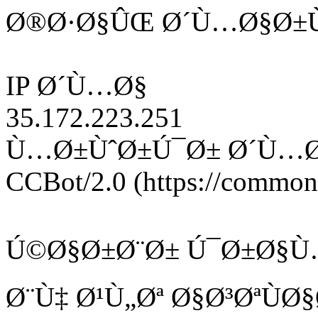
Ø®Ø·Ø§ÛŒ Ø´Ù…Ø§Ø±Ù
IP Ø´Ù…Ø§
35.172.223.251
Ù…Ø±ÙˆØ±Ú¯Ø± Ø´Ù…
CCBot/2.0 (https://commonc
Ú©Ø§Ø±Ø¨Ø± Ú¯Ø±Ø§Ù
Ø¨Ù‡ Ø¹Ù„Øª Ø§Ø³ØªÙ