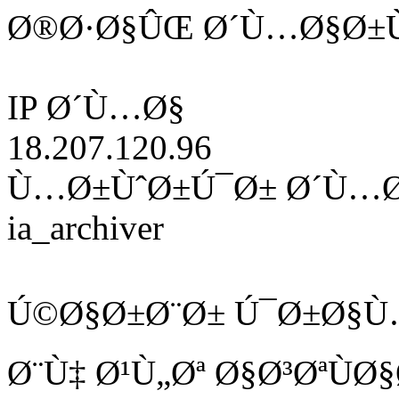
Ø®Ø·Ø§ÛŒ Ø´Ù…Ø§Ø±Ù
IP Ø´Ù…Ø§
18.207.120.96
Ù…Ø±ÙˆØ±Ú¯Ø± Ø´Ù…
ia_archiver
Ú©Ø§Ø±Ø¨Ø± Ú¯Ø±Ø§Ù
Ø¨Ù‡ Ø¹Ù„Øª Ø§Ø³ØªÙ