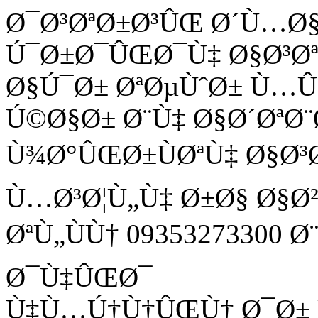
Ø¯Ø³ØªØ±Ø³ÛŒ Ø´Ù…Ø
Ú¯Ø±Ø¯ÛŒØ¯Ù‡ Ø§Ø³Ø
Ø§Ú¯Ø± ØªØµÙˆØ± Ù
Ú©Ø§Ø± Ø¨Ù‡ Ø§Ø´ØªØ¨
Ù¾Ø°ÛŒØ±ÙØªÙ‡ Ø§Ø³
Ù…Ø³Ø¦Ù„Ù‡ Ø±Ø§ Ø§Ø
ØªÙ„ÙÙ† 09353273300 
Ø¯Ù‡ÛŒØ¯
Ù‡Ù…Ú†Ù†ÛŒÙ† Ø¯Ø± Ù