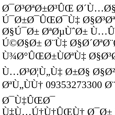
Ø¯Ø³ØªØ±Ø³ÛŒ Ø´Ù…Ø
Ú¯Ø±Ø¯ÛŒØ¯Ù‡ Ø§Ø³Ø
Ø§Ú¯Ø± ØªØµÙˆØ± Ù
Ú©Ø§Ø± Ø¨Ù‡ Ø§Ø´ØªØ¨
Ù¾Ø°ÛŒØ±ÙØªÙ‡ Ø§Ø³
Ù…Ø³Ø¦Ù„Ù‡ Ø±Ø§ Ø§Ø
ØªÙ„ÙÙ† 09353273300 
Ø¯Ù‡ÛŒØ¯
Ù‡Ù…Ú†Ù†ÛŒÙ† Ø¯Ø± Ù