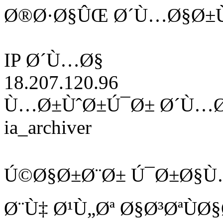
Ø®Ø·Ø§ÛŒ Ø´Ù…Ø§Ø±Ù
IP Ø´Ù…Ø§
18.207.120.96
Ù…Ø±ÙˆØ±Ú¯Ø± Ø´Ù…
ia_archiver
Ú©Ø§Ø±Ø¨Ø± Ú¯Ø±Ø§Ù
Ø¨Ù‡ Ø¹Ù„Øª Ø§Ø³ØªÙ