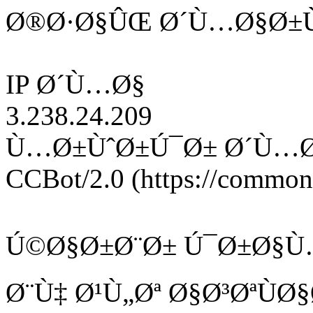
Ø®Ø·Ø§ÛŒ Ø´Ù…Ø§Ø±Ù
IP Ø´Ù…Ø§
3.238.24.209
Ù…Ø±ÙˆØ±Ú¯Ø± Ø´Ù…
CCBot/2.0 (https://commonc
Ú©Ø§Ø±Ø¨Ø± Ú¯Ø±Ø§Ù
Ø¨Ù‡ Ø¹Ù„Øª Ø§Ø³ØªÙ