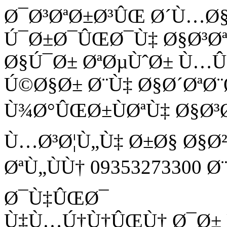
Ø¯Ø³ØªØ±Ø³ÛŒ Ø´Ù…Ø
Ú¯Ø±Ø¯ÛŒØ¯Ù‡ Ø§Ø³Ø
Ø§Ú¯Ø± ØªØµÙˆØ± Ù
Ú©Ø§Ø± Ø¨Ù‡ Ø§Ø´ØªØ¨
Ù¾Ø°ÛŒØ±ÙØªÙ‡ Ø§Ø³
Ù…Ø³Ø¦Ù„Ù‡ Ø±Ø§ Ø§Ø
ØªÙ„ÙÙ† 09353273300 
Ø¯Ù‡ÛŒØ¯
Ù‡Ù…Ú†Ù†ÛŒÙ† Ø¯Ø± Ù