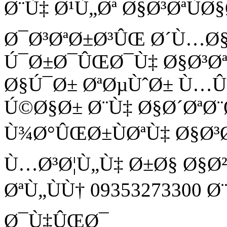
Ø¨Ù‡ Ø¹Ù„Øª Ø§Ø³ØªÙ
Ø¯Ø³ØªØ±Ø³ÛŒ Ø´Ù…Ø
Ú¯Ø±Ø¯ÛŒØ¯Ù‡ Ø§Ø³Ø
Ø§Ú¯Ø± ØªØµÙˆØ± Ù
Ú©Ø§Ø± Ø¨Ù‡ Ø§Ø´ØªØ¨
Ù¾Ø°ÛŒØ±ÙØªÙ‡ Ø§Ø³
Ù…Ø³Ø¦Ù„Ù‡ Ø±Ø§ Ø§Ø
ØªÙ„ÙÙ† 09353273300 
Ø¯Ù‡ÛŒØ¯