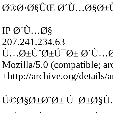
Ø®Ø·Ø§ÛŒ Ø´Ù…Ø§Ø±Ù
IP Ø´Ù…Ø§
207.241.234.63
Ù…Ø±ÙˆØ±Ú¯Ø± Ø´Ù…
Mozilla/5.0 (compatible; ar
+http://archive.org/details/
Ú©Ø§Ø±Ø¨Ø± Ú¯Ø±Ø§Ù