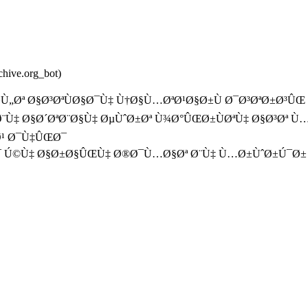
rchive.org_bot)
Ù„Øª Ø§Ø³ØªÙØ§Ø¯Ù‡ Ù†Ø§Ù…ØªØ¹Ø§Ø±Ù Ø¯Ø³ØªØ±Ø³Û
‡ Ø§Ø´ØªØ¨Ø§Ù‡ ØµÙˆØ±Øª Ù¾Ø°ÛŒØ±ÙØªÙ‡ Ø§Ø³Øª Ù…
Ø¹ Ø¯Ù‡ÛŒØ¯
Ø¯ Ú©Ù‡ Ø§Ø±Ø§ÛŒÙ‡ Ø®Ø¯Ù…Ø§Øª Ø¨Ù‡ Ù…Ø±ÙˆØ±Ú¯