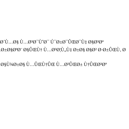
Œ Ø´Ù…Ø§ Ù…Ø³Ø¯ÙˆØ¯ Ú¯Ø±Ø¯ÛŒØ¯Ù‡ Ø§Ø³Øª
Ø±Ø§ØªØ¨ Ø§ÛŒÙ† Ù…Ø³Ø¦Ù„Ù‡ Ø±Ø§ Ø§Ø² Ø·Ø±ÛŒÙ‚ Ø
Ø± Ø§Ù¾Ø±Ø§ Ù…ÛŒÙ†ÛŒ Ù…Ø³ÛŒØ± Ù†ÛŒØ³Øª