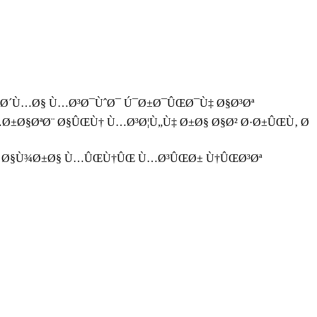
Œ Ø´Ù…Ø§ Ù…Ø³Ø¯ÙˆØ¯ Ú¯Ø±Ø¯ÛŒØ¯Ù‡ Ø§Ø³Øª
Ø±Ø§ØªØ¨ Ø§ÛŒÙ† Ù…Ø³Ø¦Ù„Ù‡ Ø±Ø§ Ø§Ø² Ø·Ø±ÛŒÙ‚ Ø
Ø± Ø§Ù¾Ø±Ø§ Ù…ÛŒÙ†ÛŒ Ù…Ø³ÛŒØ± Ù†ÛŒØ³Øª