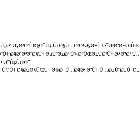
Ù„Øª Ø§Ø³ØªÙØ§Ø¯Ù‡ Ù†Ø§Ù…ØªØ¹Ø§Ø±Ù Ø¯Ø³ØªØ±Ø³Û
‡ Ø§Ø´ØªØ¨Ø§Ù‡ ØµÙˆØ±Øª Ù¾Ø°ÛŒØ±ÙØªÙ‡ Ø§Ø³Øª Ù…
Ø¹ Ø¯Ù‡ÛŒØ¯
Ø¯ Ú©Ù‡ Ø§Ø±Ø§ÛŒÙ‡ Ø®Ø¯Ù…Ø§Øª Ø¨Ù‡ Ù…Ø±ÙˆØ±Ú¯