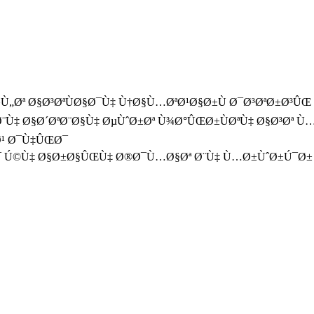
Ù„Øª Ø§Ø³ØªÙØ§Ø¯Ù‡ Ù†Ø§Ù…ØªØ¹Ø§Ø±Ù Ø¯Ø³ØªØ±Ø³Û
‡ Ø§Ø´ØªØ¨Ø§Ù‡ ØµÙˆØ±Øª Ù¾Ø°ÛŒØ±ÙØªÙ‡ Ø§Ø³Øª Ù…
Ø¹ Ø¯Ù‡ÛŒØ¯
Ø¯ Ú©Ù‡ Ø§Ø±Ø§ÛŒÙ‡ Ø®Ø¯Ù…Ø§Øª Ø¨Ù‡ Ù…Ø±ÙˆØ±Ú¯