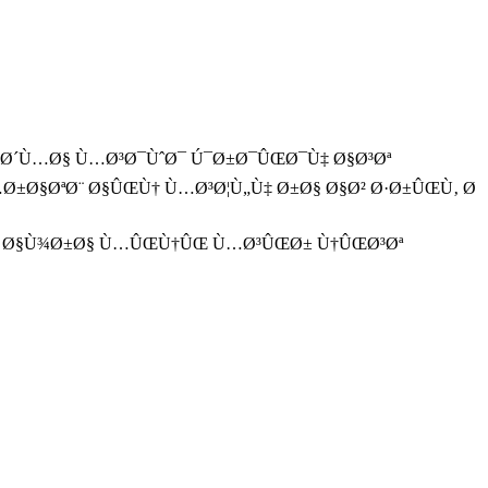
Œ Ø´Ù…Ø§ Ù…Ø³Ø¯ÙˆØ¯ Ú¯Ø±Ø¯ÛŒØ¯Ù‡ Ø§Ø³Øª
Ø±Ø§ØªØ¨ Ø§ÛŒÙ† Ù…Ø³Ø¦Ù„Ù‡ Ø±Ø§ Ø§Ø² Ø·Ø±ÛŒÙ‚ Ø
Ø± Ø§Ù¾Ø±Ø§ Ù…ÛŒÙ†ÛŒ Ù…Ø³ÛŒØ± Ù†ÛŒØ³Øª