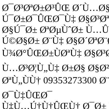
Ø¯Ø³ØªØ±Ø³ÛŒ Ø´Ù…Ø
Ú¯Ø±Ø¯ÛŒØ¯Ù‡ Ø§Ø³Ø
Ø§Ú¯Ø± ØªØµÙˆØ± Ù
Ú©Ø§Ø± Ø¨Ù‡ Ø§Ø´ØªØ¨
Ù¾Ø°ÛŒØ±ÙØªÙ‡ Ø§Ø³
Ù…Ø³Ø¦Ù„Ù‡ Ø±Ø§ Ø§Ø
ØªÙ„ÙÙ† 09353273300 
Ø¯Ù‡ÛŒØ¯
Ù‡Ù…Ú†Ù†ÛŒÙ† Ø¯Ø± Ù