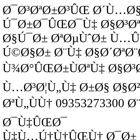
Ø¯Ø³ØªØ±Ø³ÛŒ Ø´Ù…Ø
Ú¯Ø±Ø¯ÛŒØ¯Ù‡ Ø§Ø³Ø
Ø§Ú¯Ø± ØªØµÙˆØ± Ù
Ú©Ø§Ø± Ø¨Ù‡ Ø§Ø´ØªØ¨
Ù¾Ø°ÛŒØ±ÙØªÙ‡ Ø§Ø³
Ù…Ø³Ø¦Ù„Ù‡ Ø±Ø§ Ø§Ø
ØªÙ„ÙÙ† 09353273300 
Ø¯Ù‡ÛŒØ¯
Ù‡Ù…Ú†Ù†ÛŒÙ† Ø¯Ø± Ù