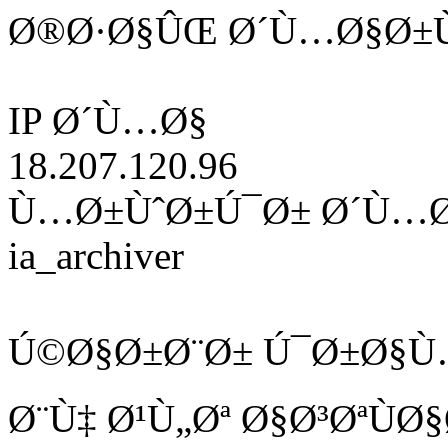
Ø®Ø·Ø§ÛŒ Ø´Ù…Ø§Ø±Ù
IP Ø´Ù…Ø§
18.207.120.96
Ù…Ø±ÙˆØ±Ú¯Ø± Ø´Ù…
ia_archiver
Ú©Ø§Ø±Ø¨Ø± Ú¯Ø±Ø§Ù
Ø¨Ù‡ Ø¹Ù„Øª Ø§Ø³ØªÙ