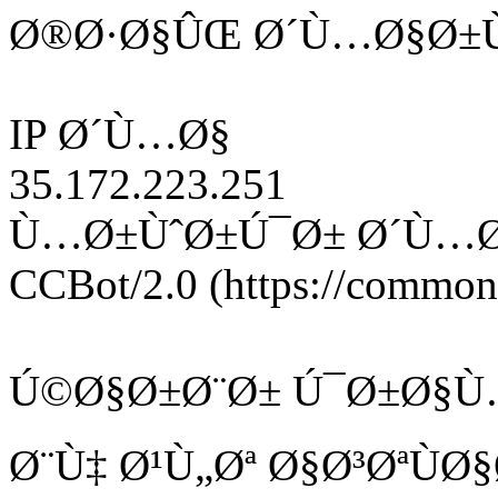
Ø®Ø·Ø§ÛŒ Ø´Ù…Ø§Ø±Ù
IP Ø´Ù…Ø§
35.172.223.251
Ù…Ø±ÙˆØ±Ú¯Ø± Ø´Ù…
CCBot/2.0 (https://commonc
Ú©Ø§Ø±Ø¨Ø± Ú¯Ø±Ø§Ù
Ø¨Ù‡ Ø¹Ù„Øª Ø§Ø³ØªÙ