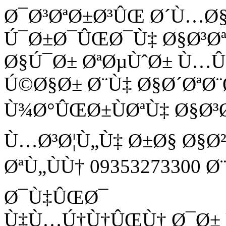
Ø¯Ø³ØªØ±Ø³ÛŒ Ø´Ù…Ø
Ú¯Ø±Ø¯ÛŒØ¯Ù‡ Ø§Ø³Ø
Ø§Ú¯Ø± ØªØµÙˆØ± Ù
Ú©Ø§Ø± Ø¨Ù‡ Ø§Ø´ØªØ¨
Ù¾Ø°ÛŒØ±ÙØªÙ‡ Ø§Ø³
Ù…Ø³Ø¦Ù„Ù‡ Ø±Ø§ Ø§Ø
ØªÙ„ÙÙ† 09353273300 
Ø¯Ù‡ÛŒØ¯
Ù‡Ù…Ú†Ù†ÛŒÙ† Ø¯Ø± Ù