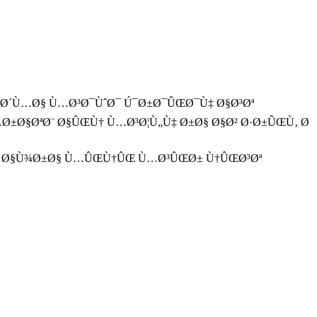
Œ Ø´Ù…Ø§ Ù…Ø³Ø¯ÙˆØ¯ Ú¯Ø±Ø¯ÛŒØ¯Ù‡ Ø§Ø³Øª
Ø±Ø§ØªØ¨ Ø§ÛŒÙ† Ù…Ø³Ø¦Ù„Ù‡ Ø±Ø§ Ø§Ø² Ø·Ø±ÛŒÙ‚ Ø
Ø± Ø§Ù¾Ø±Ø§ Ù…ÛŒÙ†ÛŒ Ù…Ø³ÛŒØ± Ù†ÛŒØ³Øª