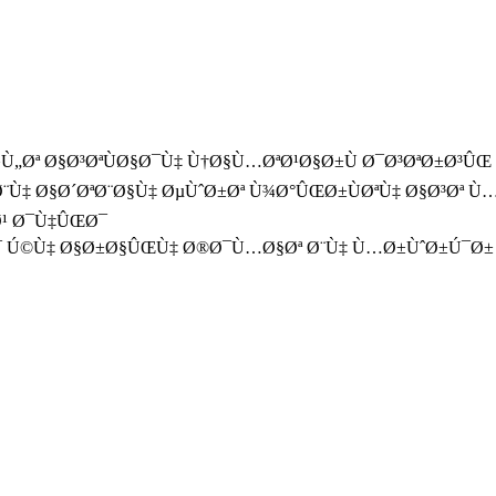
Ù„Øª Ø§Ø³ØªÙØ§Ø¯Ù‡ Ù†Ø§Ù…ØªØ¹Ø§Ø±Ù Ø¯Ø³ØªØ±Ø³Û
‡ Ø§Ø´ØªØ¨Ø§Ù‡ ØµÙˆØ±Øª Ù¾Ø°ÛŒØ±ÙØªÙ‡ Ø§Ø³Øª Ù…
Ø¹ Ø¯Ù‡ÛŒØ¯
Ø¯ Ú©Ù‡ Ø§Ø±Ø§ÛŒÙ‡ Ø®Ø¯Ù…Ø§Øª Ø¨Ù‡ Ù…Ø±ÙˆØ±Ú¯