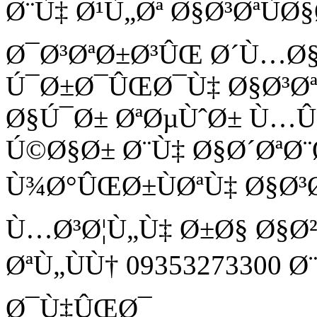
Ø¨Ù‡ Ø¹Ù„Øª Ø§Ø³ØªÙ
Ø¯Ø³ØªØ±Ø³ÛŒ Ø´Ù…Ø
Ú¯Ø±Ø¯ÛŒØ¯Ù‡ Ø§Ø³Ø
Ø§Ú¯Ø± ØªØµÙˆØ± Ù
Ú©Ø§Ø± Ø¨Ù‡ Ø§Ø´ØªØ¨
Ù¾Ø°ÛŒØ±ÙØªÙ‡ Ø§Ø³
Ù…Ø³Ø¦Ù„Ù‡ Ø±Ø§ Ø§Ø
ØªÙ„ÙÙ† 09353273300 
Ø¯Ù‡ÛŒØ¯