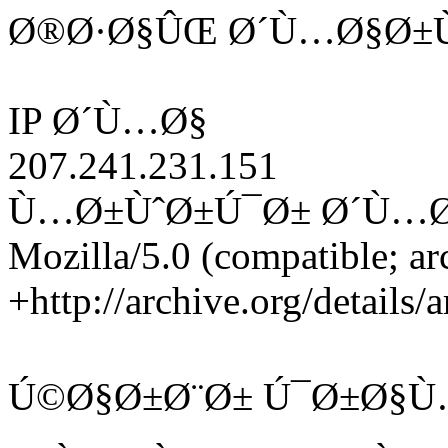
Ø®Ø·Ø§ÛŒ Ø´Ù…Ø§Ø±Ù
IP Ø´Ù…Ø§
207.241.231.151
Ù…Ø±ÙˆØ±Ú¯Ø± Ø´Ù…
Mozilla/5.0 (compatible; ar
+http://archive.org/details/
Ú©Ø§Ø±Ø¨Ø± Ú¯Ø±Ø§Ù