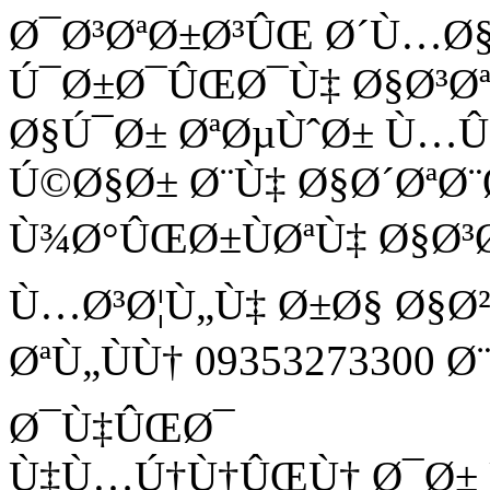
Ø¯Ø³ØªØ±Ø³ÛŒ Ø´Ù…Ø
Ú¯Ø±Ø¯ÛŒØ¯Ù‡ Ø§Ø³Ø
Ø§Ú¯Ø± ØªØµÙˆØ± Ù
Ú©Ø§Ø± Ø¨Ù‡ Ø§Ø´ØªØ¨
Ù¾Ø°ÛŒØ±ÙØªÙ‡ Ø§Ø³
Ù…Ø³Ø¦Ù„Ù‡ Ø±Ø§ Ø§Ø
ØªÙ„ÙÙ† 09353273300 
Ø¯Ù‡ÛŒØ¯
Ù‡Ù…Ú†Ù†ÛŒÙ† Ø¯Ø± Ù