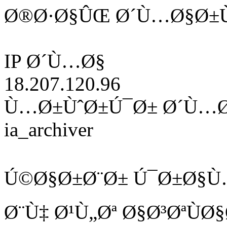
Ø®Ø·Ø§ÛŒ Ø´Ù…Ø§Ø±Ù
IP Ø´Ù…Ø§
18.207.120.96
Ù…Ø±ÙˆØ±Ú¯Ø± Ø´Ù…
ia_archiver
Ú©Ø§Ø±Ø¨Ø± Ú¯Ø±Ø§Ù
Ø¨Ù‡ Ø¹Ù„Øª Ø§Ø³ØªÙ