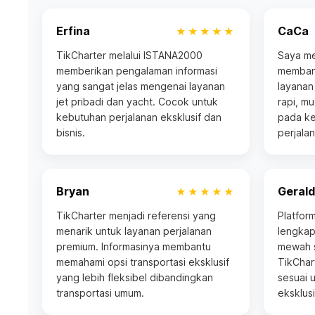
Erfina
CaCa
★★★★★
TikCharter melalui ISTANA2000
Saya me
memberikan pengalaman informasi
memban
yang sangat jelas mengenai layanan
layanan
jet pribadi dan yacht. Cocok untuk
rapi, m
kebutuhan perjalanan eksklusif dan
pada ke
bisnis.
perjalan
Bryan
Gerald
★★★★★
TikCharter menjadi referensi yang
Platfor
menarik untuk layanan perjalanan
lengkap
premium. Informasinya membantu
mewah s
memahami opsi transportasi eksklusif
TikChart
yang lebih fleksibel dibandingkan
sesuai 
transportasi umum.
eksklusi