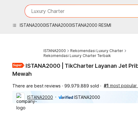
iphones 16
What are you looking for?
Luxury Charter
torras phone case
samsung note 20 5g cover
ISTANA2000
ISTANA2000
ISTANA2000 RESMI
iphones 15 pro max
ISTANA2000
Rekomendasi Luxury Charter
Rekomendasi Luxury Charter Terbaik
ISTANA2000 | TikCharter Layanan Jet Pri
Mewah
#1
most popular 
There are best reviews
99.979.889 sold
ISTANA2000
ISTANA2000