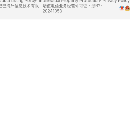
oduct Listing Policy
Intellectual Property Protection
Privacy Policy
州阿里巴巴海外信息技术有限
增值电信业务经营许可证：浙B2-
20241358