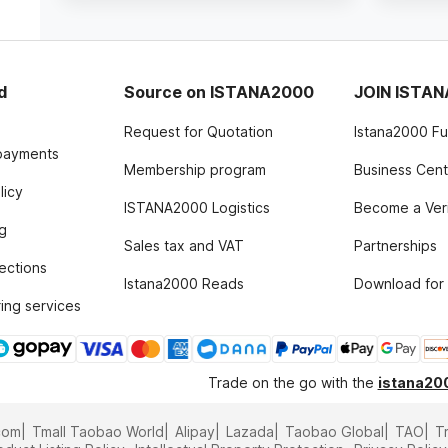
d
Source on ISTANA2000
JOIN ISTA
Request for Quotation
Istana2000 F
payments
Membership program
Business Cent
licy
ISTANA2000 Logistics
Become a Ver
g
Sales tax and VAT
Partnerships
tections
Istana2000 Reads
Download for 
ing services
Trade on the go with the
istana20
com
Tmall Taobao World
Alipay
Lazada
Taobao Global
TAO
T