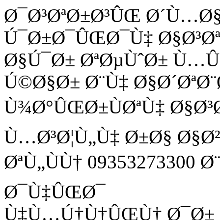
Ø¯Ø³ØªØ±Ø³ÛŒ Ø´Ù…Ø
Ú¯Ø±Ø¯ÛŒØ¯Ù‡ Ø§Ø³Ø
Ø§Ú¯Ø± ØªØµÙˆØ± Ù
Ú©Ø§Ø± Ø¨Ù‡ Ø§Ø´ØªØ¨
Ù¾Ø°ÛŒØ±ÙØªÙ‡ Ø§Ø³
Ù…Ø³Ø¦Ù„Ù‡ Ø±Ø§ Ø§Ø
ØªÙ„ÙÙ† 09353273300 
Ø¯Ù‡ÛŒØ¯
Ù‡Ù…Ú†Ù†ÛŒÙ† Ø¯Ø± Ù