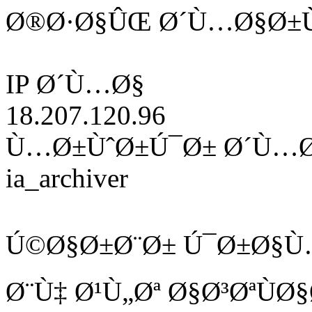
Ø®Ø·Ø§ÛŒ Ø´Ù…Ø§Ø±Ù
IP Ø´Ù…Ø§
18.207.120.96
Ù…Ø±ÙˆØ±Ú¯Ø± Ø´Ù…
ia_archiver
Ú©Ø§Ø±Ø¨Ø± Ú¯Ø±Ø§Ù
Ø¨Ù‡ Ø¹Ù„Øª Ø§Ø³ØªÙ