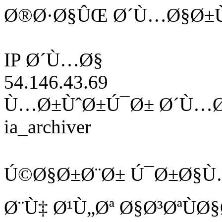
Ø®Ø·Ø§ÛŒ Ø´Ù…Ø§Ø±Ù
IP Ø´Ù…Ø§
54.146.43.69
Ù…Ø±ÙˆØ±Ú¯Ø± Ø´Ù…
ia_archiver
Ú©Ø§Ø±Ø¨Ø± Ú¯Ø±Ø§Ù
Ø¨Ù‡ Ø¹Ù„Øª Ø§Ø³ØªÙ