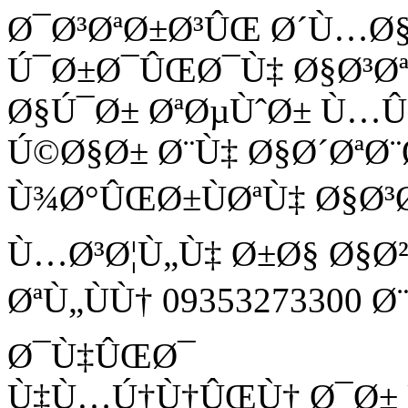
Ø¯Ø³ØªØ±Ø³ÛŒ Ø´Ù…Ø
Ú¯Ø±Ø¯ÛŒØ¯Ù‡ Ø§Ø³Ø
Ø§Ú¯Ø± ØªØµÙˆØ± Ù
Ú©Ø§Ø± Ø¨Ù‡ Ø§Ø´ØªØ¨
Ù¾Ø°ÛŒØ±ÙØªÙ‡ Ø§Ø³
Ù…Ø³Ø¦Ù„Ù‡ Ø±Ø§ Ø§Ø
ØªÙ„ÙÙ† 09353273300 
Ø¯Ù‡ÛŒØ¯
Ù‡Ù…Ú†Ù†ÛŒÙ† Ø¯Ø± Ù