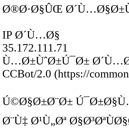
Ø®Ø·Ø§ÛŒ Ø´Ù…Ø§Ø±Ù
IP Ø´Ù…Ø§
35.172.111.71
Ù…Ø±ÙˆØ±Ú¯Ø± Ø´Ù…
CCBot/2.0 (https://commonc
Ú©Ø§Ø±Ø¨Ø± Ú¯Ø±Ø§Ù
Ø¨Ù‡ Ø¹Ù„Øª Ø§Ø³ØªÙ