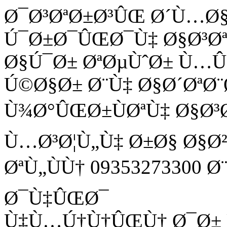
Ø¯Ø³ØªØ±Ø³ÛŒ Ø´Ù…Ø
Ú¯Ø±Ø¯ÛŒØ¯Ù‡ Ø§Ø³Ø
Ø§Ú¯Ø± ØªØµÙˆØ± Ù
Ú©Ø§Ø± Ø¨Ù‡ Ø§Ø´ØªØ¨
Ù¾Ø°ÛŒØ±ÙØªÙ‡ Ø§Ø³
Ù…Ø³Ø¦Ù„Ù‡ Ø±Ø§ Ø§Ø
ØªÙ„ÙÙ† 09353273300 
Ø¯Ù‡ÛŒØ¯
Ù‡Ù…Ú†Ù†ÛŒÙ† Ø¯Ø± Ù