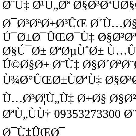
Ø¨Ù‡ Ø¹Ù„Øª Ø§Ø³ØªÙ
Ø¯Ø³ØªØ±Ø³ÛŒ Ø´Ù…Ø
Ú¯Ø±Ø¯ÛŒØ¯Ù‡ Ø§Ø³Ø
Ø§Ú¯Ø± ØªØµÙˆØ± Ù
Ú©Ø§Ø± Ø¨Ù‡ Ø§Ø´ØªØ¨
Ù¾Ø°ÛŒØ±ÙØªÙ‡ Ø§Ø³
Ù…Ø³Ø¦Ù„Ù‡ Ø±Ø§ Ø§Ø
ØªÙ„ÙÙ† 09353273300 
Ø¯Ù‡ÛŒØ¯