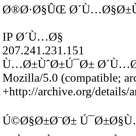
Ø®Ø·Ø§ÛŒ Ø´Ù…Ø§Ø±Ù
IP Ø´Ù…Ø§
207.241.231.151
Ù…Ø±ÙˆØ±Ú¯Ø± Ø´Ù…
Mozilla/5.0 (compatible; ar
+http://archive.org/details/
Ú©Ø§Ø±Ø¨Ø± Ú¯Ø±Ø§Ù