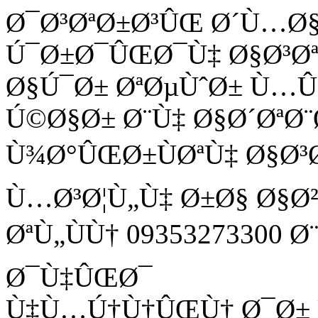
Ø¯Ø³ØªØ±Ø³ÛŒ Ø´Ù…Ø
Ú¯Ø±Ø¯ÛŒØ¯Ù‡ Ø§Ø³Ø
Ø§Ú¯Ø± ØªØµÙˆØ± Ù
Ú©Ø§Ø± Ø¨Ù‡ Ø§Ø´ØªØ¨
Ù¾Ø°ÛŒØ±ÙØªÙ‡ Ø§Ø³
Ù…Ø³Ø¦Ù„Ù‡ Ø±Ø§ Ø§Ø
ØªÙ„ÙÙ† 09353273300 
Ø¯Ù‡ÛŒØ¯
Ù‡Ù…Ú†Ù†ÛŒÙ† Ø¯Ø± Ù