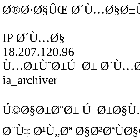
Ø®Ø·Ø§ÛŒ Ø´Ù…Ø§Ø±Ù
IP Ø´Ù…Ø§
18.207.120.96
Ù…Ø±ÙˆØ±Ú¯Ø± Ø´Ù…
ia_archiver
Ú©Ø§Ø±Ø¨Ø± Ú¯Ø±Ø§Ù
Ø¨Ù‡ Ø¹Ù„Øª Ø§Ø³ØªÙ