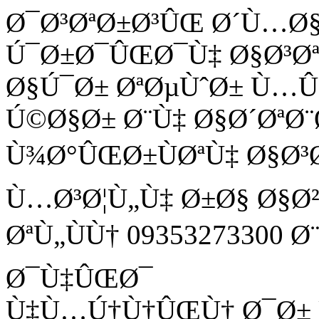
Ø¯Ø³ØªØ±Ø³ÛŒ Ø´Ù…Ø
Ú¯Ø±Ø¯ÛŒØ¯Ù‡ Ø§Ø³Ø
Ø§Ú¯Ø± ØªØµÙˆØ± Ù
Ú©Ø§Ø± Ø¨Ù‡ Ø§Ø´ØªØ¨
Ù¾Ø°ÛŒØ±ÙØªÙ‡ Ø§Ø³
Ù…Ø³Ø¦Ù„Ù‡ Ø±Ø§ Ø§Ø
ØªÙ„ÙÙ† 09353273300 
Ø¯Ù‡ÛŒØ¯
Ù‡Ù…Ú†Ù†ÛŒÙ† Ø¯Ø± Ù