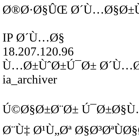
Ø®Ø·Ø§ÛŒ Ø´Ù…Ø§Ø±Ù
IP Ø´Ù…Ø§
18.207.120.96
Ù…Ø±ÙˆØ±Ú¯Ø± Ø´Ù…
ia_archiver
Ú©Ø§Ø±Ø¨Ø± Ú¯Ø±Ø§Ù
Ø¨Ù‡ Ø¹Ù„Øª Ø§Ø³ØªÙ