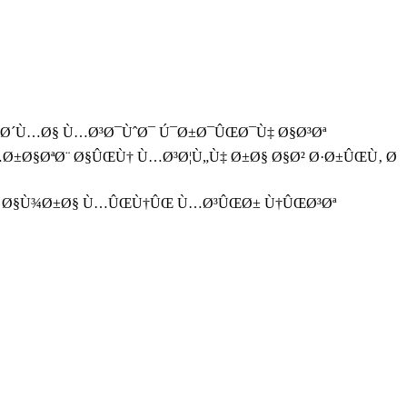
Œ Ø´Ù…Ø§ Ù…Ø³Ø¯ÙˆØ¯ Ú¯Ø±Ø¯ÛŒØ¯Ù‡ Ø§Ø³Øª
Ø±Ø§ØªØ¨ Ø§ÛŒÙ† Ù…Ø³Ø¦Ù„Ù‡ Ø±Ø§ Ø§Ø² Ø·Ø±ÛŒÙ‚ Ø
Ø± Ø§Ù¾Ø±Ø§ Ù…ÛŒÙ†ÛŒ Ù…Ø³ÛŒØ± Ù†ÛŒØ³Øª