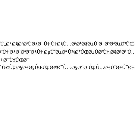
Ù„Øª Ø§Ø³ØªÙØ§Ø¯Ù‡ Ù†Ø§Ù…ØªØ¹Ø§Ø±Ù Ø¯Ø³ØªØ±Ø³Û
‡ Ø§Ø´ØªØ¨Ø§Ù‡ ØµÙˆØ±Øª Ù¾Ø°ÛŒØ±ÙØªÙ‡ Ø§Ø³Øª Ù…
Ø¹ Ø¯Ù‡ÛŒØ¯
Ø¯ Ú©Ù‡ Ø§Ø±Ø§ÛŒÙ‡ Ø®Ø¯Ù…Ø§Øª Ø¨Ù‡ Ù…Ø±ÙˆØ±Ú¯