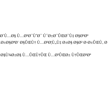
Œ Ø´Ù…Ø§ Ù…Ø³Ø¯ÙˆØ¯ Ú¯Ø±Ø¯ÛŒØ¯Ù‡ Ø§Ø³Øª
Ø±Ø§ØªØ¨ Ø§ÛŒÙ† Ù…Ø³Ø¦Ù„Ù‡ Ø±Ø§ Ø§Ø² Ø·Ø±ÛŒÙ‚ Ø
Ø± Ø§Ù¾Ø±Ø§ Ù…ÛŒÙ†ÛŒ Ù…Ø³ÛŒØ± Ù†ÛŒØ³Øª