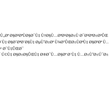
Ù„Øª Ø§Ø³ØªÙØ§Ø¯Ù‡ Ù†Ø§Ù…ØªØ¹Ø§Ø±Ù Ø¯Ø³ØªØ±Ø³Û
‡ Ø§Ø´ØªØ¨Ø§Ù‡ ØµÙˆØ±Øª Ù¾Ø°ÛŒØ±ÙØªÙ‡ Ø§Ø³Øª Ù…
Ø¹ Ø¯Ù‡ÛŒØ¯
Ø¯ Ú©Ù‡ Ø§Ø±Ø§ÛŒÙ‡ Ø®Ø¯Ù…Ø§Øª Ø¨Ù‡ Ù…Ø±ÙˆØ±Ú¯