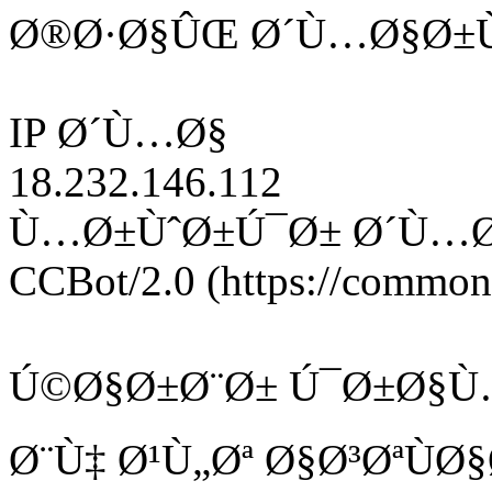
Ø®Ø·Ø§ÛŒ Ø´Ù…Ø§Ø±Ù
IP Ø´Ù…Ø§
18.232.146.112
Ù…Ø±ÙˆØ±Ú¯Ø± Ø´Ù…
CCBot/2.0 (https://commonc
Ú©Ø§Ø±Ø¨Ø± Ú¯Ø±Ø§Ù
Ø¨Ù‡ Ø¹Ù„Øª Ø§Ø³ØªÙ