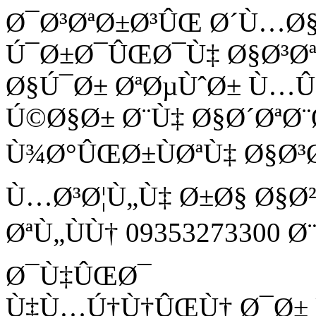
Ø¯Ø³ØªØ±Ø³ÛŒ Ø´Ù…Ø
Ú¯Ø±Ø¯ÛŒØ¯Ù‡ Ø§Ø³Ø
Ø§Ú¯Ø± ØªØµÙˆØ± Ù
Ú©Ø§Ø± Ø¨Ù‡ Ø§Ø´ØªØ¨
Ù¾Ø°ÛŒØ±ÙØªÙ‡ Ø§Ø³
Ù…Ø³Ø¦Ù„Ù‡ Ø±Ø§ Ø§Ø
ØªÙ„ÙÙ† 09353273300 
Ø¯Ù‡ÛŒØ¯
Ù‡Ù…Ú†Ù†ÛŒÙ† Ø¯Ø± Ù